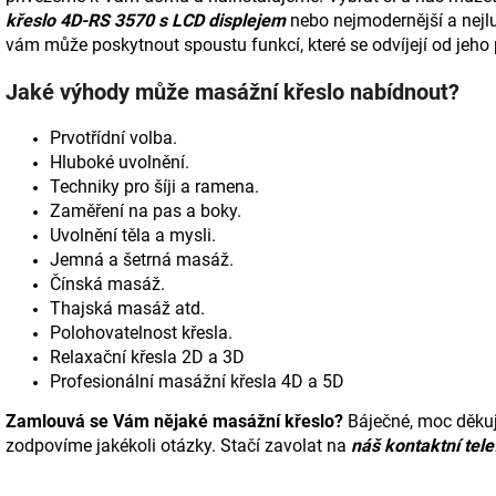
s
křeslo 4D-RS 3570 s LCD displejem
nebo nejmodernější a nejl
á
vám může poskytnout spoustu funkcí, které se odvíjejí od jeho 
ž
Jaké výhody může masážní křeslo nabídnout?
n
Prvotřídní volba.
í
Hluboké uvolnění.
Techniky pro šíji a ramena.
k
Zaměření na pas a boky.
Uvolnění těla a mysli.
ř
Jemná a šetrná masáž.
e
Čínská masáž.
Thajská masáž
atd.
s
Polohovatelnost křesla.
Relaxační křesla 2D a 3D
l
Profesionální masážní křesla 4D a 5D
a
Zamlouvá se Vám nějaké masážní křeslo?
Báječné, moc děku
zodpovíme jakékoli otázky. Stačí zavolat na
náš kontaktní tel