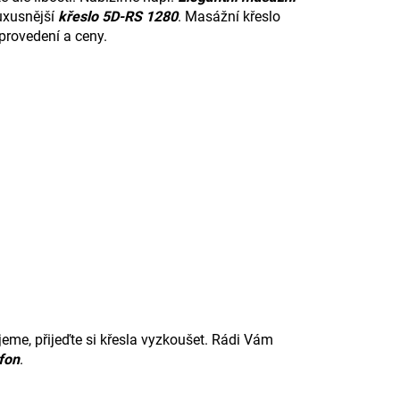
uxusnější
křeslo 5D-RS 1280
.
Masážní křeslo
provedení a ceny.
jeme,
přijeďte si křesla vyzkoušet. Rádi Vám
efon
.