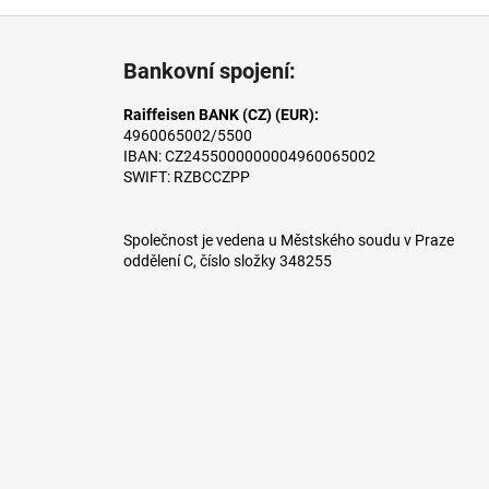
Z
á
Bankovní spojení:
p
a
Raiffeisen BANK (CZ) (EUR):
4960065002/5500
t
IBAN: CZ2455000000004960065002
í
SWIFT: RZBCCZPP
Společnost je vedena u Městského soudu v Praze
oddělení C, číslo složky 348255