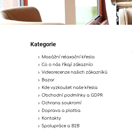
P
o
Kategorie
Přeskočit
s
kategorie
t
Masážní relaxační křesla
r
Co o nás říkají zákazníci
a
Videorecenze našich zákazníků
n
Bazar
n
Kde vyzkoušet naše křesla
í
Obchodní podmínky a GDPR
p
Ochrana soukromí
a
Doprava a platba
n
Kontakty
e
Spolupráce a B2B