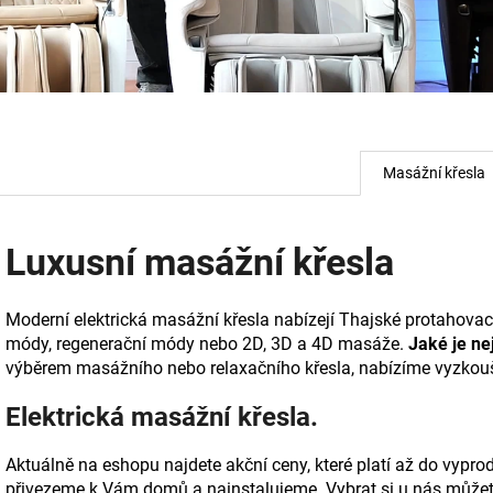
L
u
Masážní křesla
x
u
Luxusní masážní křesla
s
Moderní elektrická masážní křesla nabízejí Thajské protahovac
n
módy,
regenerační módy nebo 2D, 3D a 4D masáže.
Jaké je ne
í
výběrem masážního nebo relaxačního křesla, nabízíme vyzkouš
m
Elektrická masážní křesla.
a
Aktuálně na eshopu najdete akční ceny, které platí až do vypro
přivezeme k Vám domů a nainstalujeme. Vybrat si u nás můžete