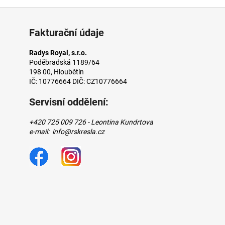
Fakturační údaje
Radys Royal, s.r.o.
Poděbradská 1189/64
198 00, Hloubětín
IČ: 10776664 DIČ: CZ10776664
Servisní oddělení:
+420 725 009 726 - Leontina Kundrtova
e-mail: info@rskresla.cz