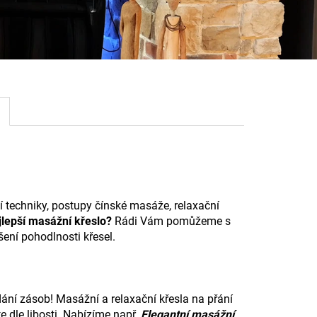
í techniky, postupy čínské masáže, relaxační
jlepší masážní křeslo?
Rádi Vám pomůžeme s
ení pohodlnosti křesel.
dání zásob! Masážní a relaxační křesla na přání
 dle libosti. Nabízíme např.
E
legantní masážní