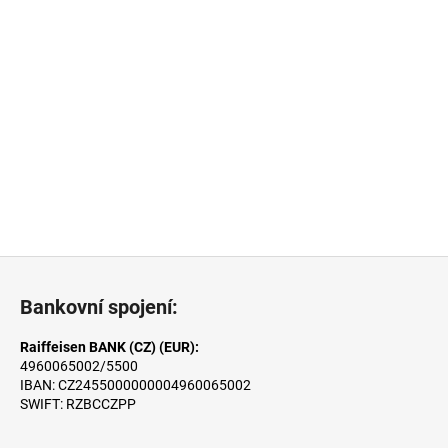
Z
á
Bankovní spojení:
p
a
Raiffeisen BANK (CZ) (EUR):
4960065002/5500
t
IBAN: CZ2455000000004960065002
í
SWIFT: RZBCCZPP