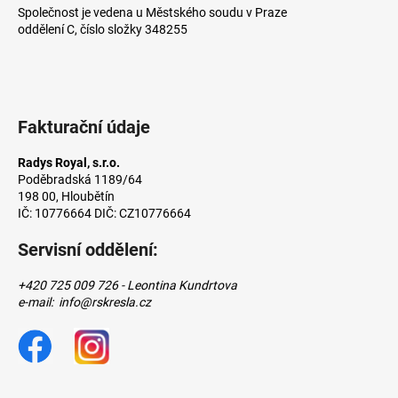
Společnost je vedena u Městského soudu v Praze
oddělení C, číslo složky 348255
Fakturační údaje
Radys Royal, s.r.o.
Poděbradská 1189/64
198 00, Hloubětín
IČ: 10776664 DIČ: CZ10776664
Servisní oddělení:
+420 725 009 726 - Leontina Kundrtova
e-mail: info@rskresla.cz