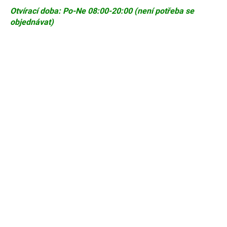
č
Otvírací doba: Po-Ne 08:00-20:00 (není potřeba se
u
objednávat)
j
e
m
e