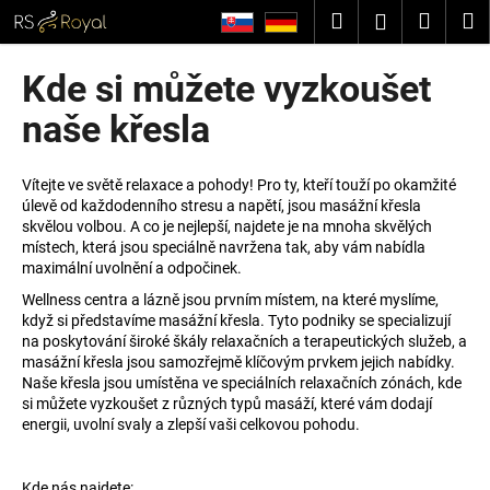
K
Přejít
Hledat
Nákup
M
Přihlášení
na
o
obsah
Zpět
Zpět
košík
š
Kde si můžete vyzkoušet
í
C
naše křesla
k
o
p
Vítejte ve světě relaxace a pohody! Pro ty, kteří touží po okamžité
o
úlevě od každodenního stresu a napětí, jsou masážní křesla
skvělou volbou. A co je nejlepší, najdete je na mnoha skvělých
t
místech, která jsou speciálně navržena tak, aby vám nabídla
ř
maximální uvolnění a odpočinek.
e
Wellness centra a lázně jsou prvním místem, na které myslíme,
b
když si představíme masážní křesla. Tyto podniky se specializují
na poskytování široké škály relaxačních a terapeutických služeb, a
u
masážní křesla jsou samozřejmě klíčovým prvkem jejich nabídky.
j
Naše křesla jsou umístěna ve speciálních relaxačních zónách, kde
e
si můžete vyzkoušet z různých typů masáží, které vám dodají
energii, uvolní svaly a zlepší vaši celkovou pohodu.
t
e
n
Kde nás najdete: