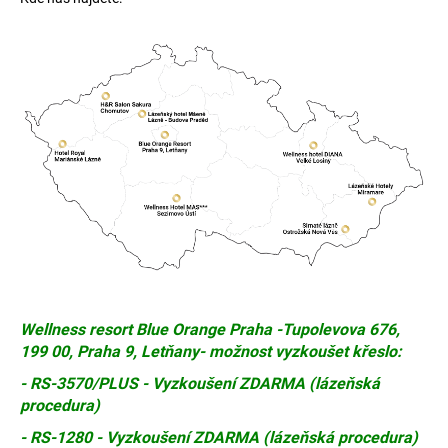
a
j
í
t
?
HLEDAT
D
Wellness resort Blue Orange Praha -Tupolevova 676,
o
199 00, Praha 9, Letňany-
možnost vyzkoušet křeslo:
p
o
- RS-3570/PLUS - Vyzkoušení ZDARMA (lázeňská
r
procedura)
u
- RS-1280 - Vyzkoušení ZDARMA (lázeňská procedura)