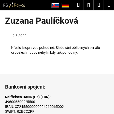
K
Přejít
Hledat
Nákup
M
Přihlášení
na
o
obsah
Zpět
Zpět
košík
š
Zuzana Paulíčková
í
C
k
o
2.3.2022
p
o
Křeslo je opravdu pohodlné. Sledování oblíbených seriálů
či poslech hudby nebyl nikdy tak pohodlný.
t
ř
e
b
Z
u
á
Bankovní spojení:
j
p
e
a
Raiffeisen BANK (CZ) (EUR):
t
4960065002/5500
t
e
IBAN: CZ2455000000004960065002
í
SWIFT: RZBCCZPP
n