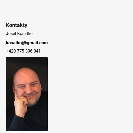
č
u
j
e
Kontakty
m
e
Josef Košátko
kosatkoj@gmail.com
+420 775 306 041