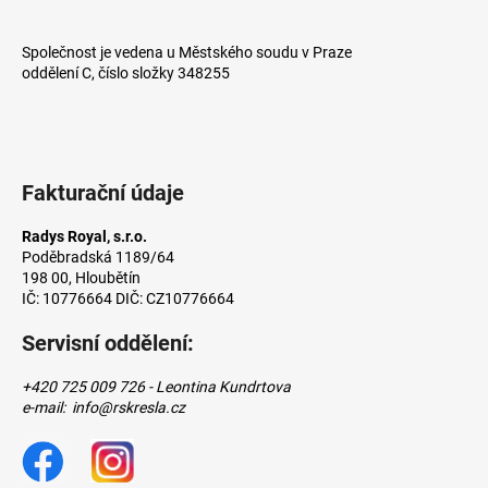
a
j
Společnost je vedena u Městského soudu v Praze
oddělení C, číslo složky 348255
í
t
?
Fakturační údaje
Radys Royal, s.r.o.
HLEDAT
Poděbradská 1189/64
198 00, Hloubětín
IČ: 10776664 DIČ: CZ10776664
Servisní oddělení:
D
o
+420 725 009 726 - Leontina Kundrtova
p
e-mail: info@rskresla.cz
o
r
u