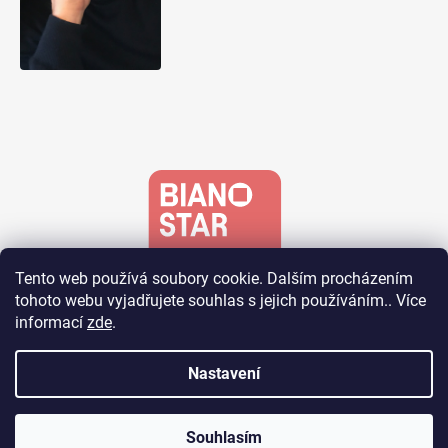
Tento web používá soubory cookie. Dalším procházením
tohoto webu vyjadřujete souhlas s jejich používáním.. Více
informací
zde
.
Nastavení
Vytvořil Shoptet
Souhlasím
Copyright 2026
RS Royal
. Všechna práva vyhrazena.