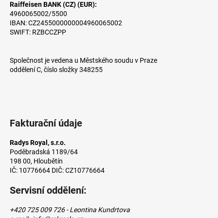
a
Raiffeisen BANK (CZ) (EUR):
a
4960065002/5500
t
j
IBAN: CZ2455000000004960065002
í
SWIFT: RZBCCZPP
í
t
Společnost je vedena u Městského soudu v Praze
?
oddělení C, číslo složky 348255
HLEDAT
Fakturační údaje
Radys Royal, s.r.o.
Poděbradská 1189/64
D
198 00, Hloubětín
o
IČ: 10776664 DIČ: CZ10776664
p
o
Servisní oddělení:
r
u
+420 725 009 726 - Leontina Kundrtova