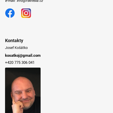
č
e-mail: info@rskresla.cz
u
j
e
m
e
Kontakty
Josef Košátko
kosatkoj@gmail.com
+420 775 306 041