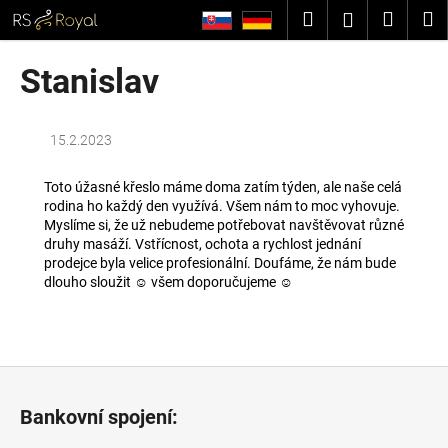
K
Přejít
Hledat
Nákup
M
Přihlášení
na
o
obsah
Zpět
Zpět
košík
š
Stanislav
í
C
k
o
15.2.2023
p
o
Toto úžasné křeslo máme doma zatím týden, ale naše celá
rodina ho každý den využívá. Všem nám to moc vyhovuje.
t
Myslíme si, že už nebudeme potřebovat navštěvovat různé
ř
druhy masáží. Vstřícnost, ochota a rychlost jednání
e
prodejce byla velice profesionální. Doufáme, že nám bude
dlouho sloužit ☺ všem doporučujeme ☺
b
u
j
e
Z
t
á
Bankovní spojení:
e
p
n