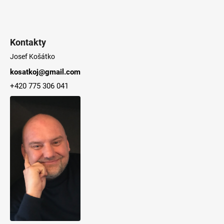
č
u
j
e
Kontakty
m
e
Josef Košátko
kosatkoj@gmail.com
+420 775 306 041