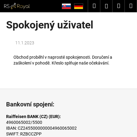
K
Přejít
Hledat
Nákup
M
Přihlášení
na
o
obsah
Zpět
Zpět
košík
š
Spokojený uživatel
í
C
k
o
11.1.2023
p
o
Obchod proběhl v naprosté spokojenosti. Doručení a
zaškolení v pohodě. Křeslo splňuje naše očekávání.
t
ř
e
b
Z
u
á
Bankovní spojení:
j
p
e
a
Raiffeisen BANK (CZ) (EUR):
t
4960065002/5500
t
e
IBAN: CZ2455000000004960065002
í
SWIFT: RZBCCZPP
n