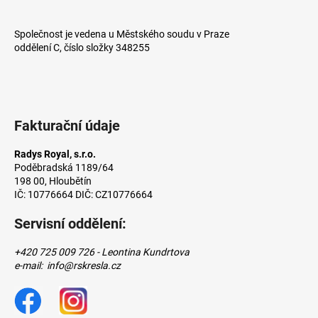
a
j
Společnost je vedena u Městského soudu v Praze
oddělení C, číslo složky 348255
í
t
?
Fakturační údaje
Radys Royal, s.r.o.
HLEDAT
Poděbradská 1189/64
198 00, Hloubětín
IČ: 10776664 DIČ: CZ10776664
Servisní oddělení:
D
o
+420 725 009 726 - Leontina Kundrtova
p
e-mail: info@rskresla.cz
o
r
u