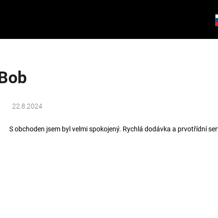
Co potřebujete najít?
Bob
HLEDAT
22.8.2024
S obchoden jsem byl velmi spokojený. Rychlá dodávka a prvotřídní ser
Doporučujeme