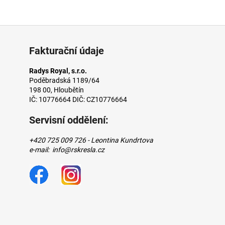
Fakturační údaje
Radys Royal, s.r.o.
Poděbradská 1189/64
198 00, Hloubětín
IČ: 10776664 DIČ: CZ10776664
Servisní oddělení:
+420 725 009 726 - Leontina Kundrtova
e-mail: info@rskresla.cz