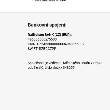
l
Z
á
Bankovní spojení:
p
a
Raiffeisen BANK (CZ) (EUR):
4960065002/5500
t
IBAN: CZ2455000000004960065002
í
SWIFT: RZBCCZPP
Společnost je vedena u Městského soudu v Praze
oddělení C, číslo složky 348255