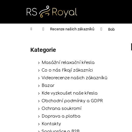
K
Přejít
na
o
obsah
Zpět
Zpět
š
do
do
í
Domů
Recenze našich zákazníků
Bob
obchodu
obchodu
k
P
o
Kategorie
Přeskočit
s
kategorie
t
Masážní relaxační křesla
r
Co o nás říkají zákazníci
a
Videorecenze našich zákazníků
n
Bazar
n
Kde vyzkoušet naše křesla
í
Obchodní podmínky a GDPR
p
Ochrana soukromí
a
Doprava a platba
n
Kontakty
e
Spolupráce a B2B