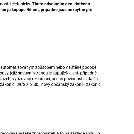
osti telefonicky.
Tímto odvoláním není dotčeno
nou je kupující/klient, případně jsou nezbytné pro
obě automatizovaným způsobem nebo v tištěné podobě
 jejíž smluvní stranou je kupující/klient, případně
lužeb, vyřizování reklamací, účetní povinnosti a další)
ákon č. 89/2012 Sb., nový občanský zákoník, zákon č.
pracovávány také zpracovateli, a to na základě smluv o