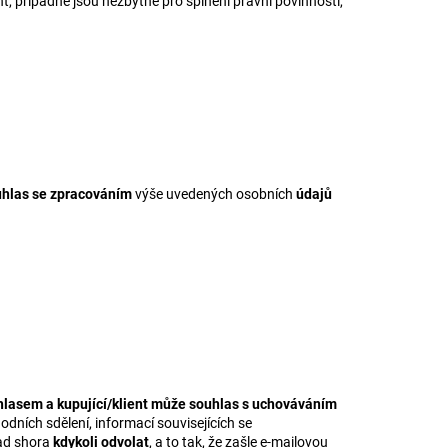
nt, případně jsou nezbytné pro splnění právní povinnosti,
ouhlas se zpracováním
výše uvedených osobních
údajů
hlasem a kupující/klient může souhlas s uchováváním
ních sdělení, informací souvisejících se
ad shora
kdykoli odvolat
, a to tak, že zašle e-mailovou