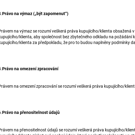
4.
Právo na výmaz („být zapomenut“)
Právem na výmaz se rozumí veškerá práva kupujícího/klienta obsažená v č
kupujícího/klienta, aby společnost bez zbytečného odkladu na požádání k
kupujícího/klienta za předpokladu, že pro to budou naplněny podmínky d
5.
Právo na omezení zpracování
Právem na omezení zpracování se rozumí veškerá práva kupujícího/klienta
6.
Právo na přenositelnost údajů
Právem na přenositelnost údajů se rozumí veškerá práva kupujícího/klient