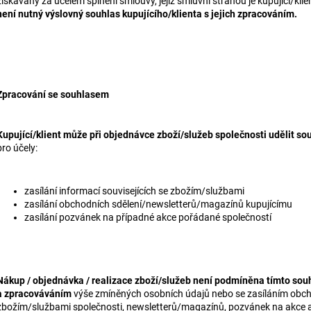
získávány za účelem splnění smlouvy, jejíž smluvní stranou je kupující/klie
není nutný výslovný souhlas kupujícího/klienta s jejich zpracováním.
Zpracování se souhlasem
Kupující/klient může při objednávce zboží/služeb společnosti udělit s
pro účely:
zasílání informací souvisejících se zbožím/službami
zasílání obchodních sdělení/newsletterů/magazínů kupujícímu
zasílání pozvánek na případné akce pořádané společností
Nákup / objednávka / realizace zboží/služeb není podmíněna tímto sou
a zpracováváním
výše zmíněných osobních údajů nebo se zasíláním obchod
zbožím/službami společnosti, newsletterů/magazínů, pozvánek na akce 