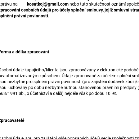
zprávu na
kosatkoj@gmail.com
nebo tuto skutečnost oznámí společn
zpracování osobních údajů pro účely splnění smlouvy, jejíž smluvní stra
splnění právní povinnosti.
Forma a délka zpracování
Osobní údaje kupujícího/klienta jsou zpracovávány v elektronické pod
neautomatizovaným způsobem. Údaje zpracované za účelem splnění smlouvy,
jsou nezbytné pro splnění právní povinnosti (pro zajištění dodávek zboží/s
jsou uchovány po dobu nezbytně nutnou stanovenou právními předpisy (z
563/1991 Sb., o účetnictví a další) nejdéle však po dobu 10 let.
Zpracovatelé
Osobní údaje jsou pro zajištění výše popsaných účelů vedle společnosti z