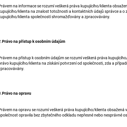
Právem na informace se rozumí veškerá práva kupujícího/klienta obsažená
kupujícího/klienta na znalost totožnosti a kontaktních údajů správce a o z
kupujícího/klienta společností shromažďovány a zpracovávány.
2.
Právo na přístup k osobním údajům
Právem na přístup k osobním údajům se rozumí veškerá práva kupujícího/k
právo kupujícího/klienta na získání potvrzení od společnosti, zda a přípa
zpracovávány.
3.
Právo na opravu
Právem na opravu se rozumí veškerá práva kupujícího/klienta obsažená v č
společnost opravila bez zbytečného odkladu nepřesné nebo nesprávné osobn