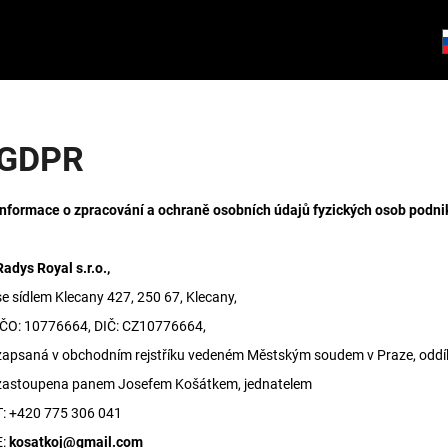
Co potřebujete najít?
GDPR
HLEDAT
Informace o zpracování a ochraně osobních údajů fyzických osob podn
Radys Royal s.r.o.,
Doporučujeme
se sídlem Klecany 427, 250 67, Klecany,
IČO: 10776664, DIČ: CZ10776664,
zapsaná v obchodním rejstříku vedeném Městským soudem v Praze, oddíl
zastoupena panem Josefem Košátkem, jednatelem
T: +420 775 306 041
E:
kosatkoj@gmail.com