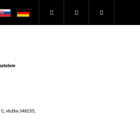
Hledat
Přihlášení
Nákupní
košík
ikatelem
 C, vložka 348255,