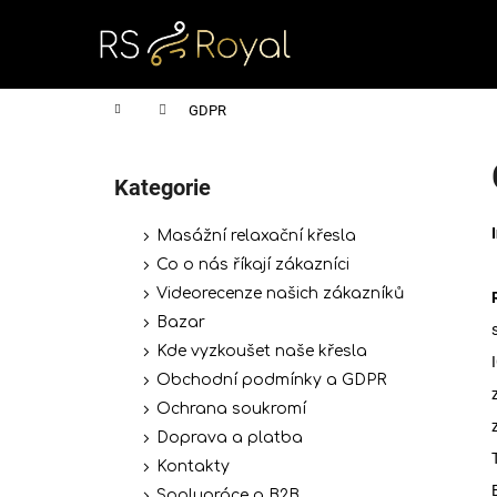
K
Přejít
na
o
obsah
Zpět
Zpět
š
do
do
í
Domů
GDPR
obchodu
obchodu
k
P
o
Kategorie
Přeskočit
s
kategorie
t
Masážní relaxační křesla
r
Co o nás říkají zákazníci
a
Videorecenze našich zákazníků
n
Bazar
n
Kde vyzkoušet naše křesla
í
Obchodní podmínky a GDPR
p
Ochrana soukromí
a
Doprava a platba
n
Kontakty
e
Spolupráce a B2B