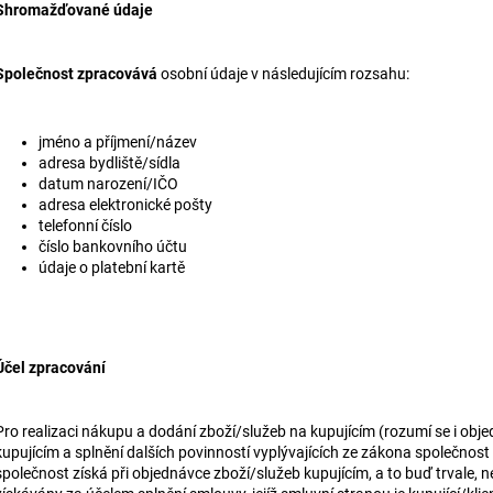
Shromažďované údaje
Společnost zpracovává
osobní údaje v následujícím rozsahu:
jméno a příjmení/název
adresa bydliště/sídla
datum narození/IČO
adresa elektronické pošty
telefonní číslo
číslo bankovního účtu
údaje o platební kartě
Účel zpracování
Pro realizaci nákupu a dodání zboží/služeb na kupujícím (rozumí se i ob
kupujícím a splnění dalších povinností vyplývajících ze zákona společnost
společnost získá při objednávce zboží/služeb kupujícím, a to buď trvale, 