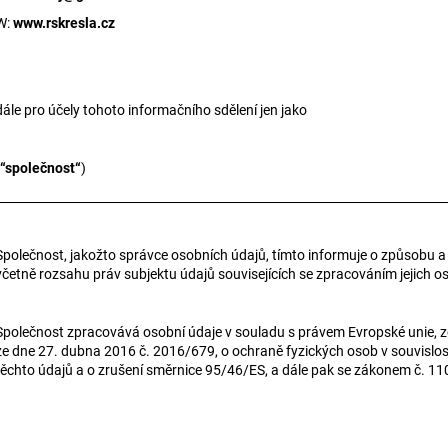
W:
www.rskresla.cz
dále pro účely tohoto informačního sdělení jen jako
“společnost“
)
___________________________________________________________________________
Společnost, jakožto správce osobních údajů, tímto informuje o způsobu a
včetně rozsahu práv subjektu údajů souvisejících se zpracováním jejich o
Společnost zpracovává osobní údaje v souladu s právem Evropské unie, 
ze dne 27. dubna 2016 č. 2016/679, o ochraně fyzických osob v souvislo
těchto údajů a o zrušení směrnice 95/46/ES, a dále pak se zákonem č. 11